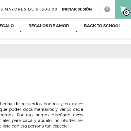
help
shopping_cart
INICIAR SESIÓN
S MAYORES DE $1,500.00
0
REGALO
REGALOS DE AMOR
BACK TO SCHOOL
 hecha de recuerdos bonitos y no existe
que poder documentarlos y verlos cada
ramos. Por eso hemos diseñado estos
iales para papá y abuelo, no olvides ser
allista con esa persona tan especial.