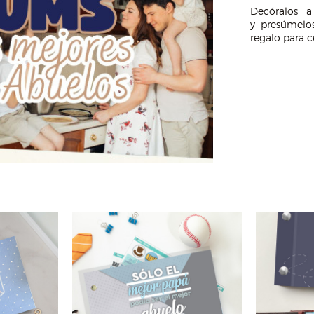
Decóralos a
y presúmelo
regalo para c