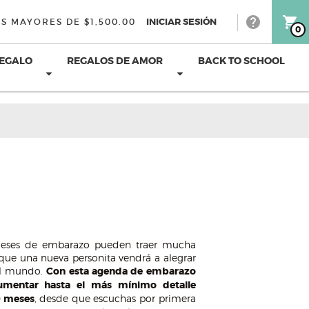
help
shopping_cart
INICIAR SESIÓN
S MAYORES DE $1,500.00
0
REGALO
REGALOS DE AMOR
BACK TO SCHOOL
eses de embarazo pueden traer mucha
rque una nueva personita vendrá a alegrar
el mundo.
Con esta agenda de embarazo
umentar hasta el más mínimo detalle
9 meses
, desde que escuchas por primera