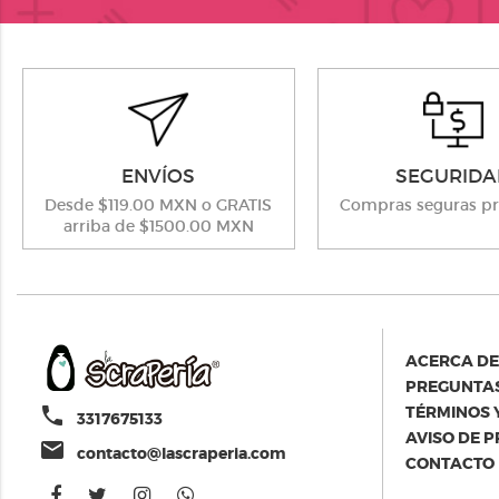
ENVÍOS
SEGURIDA
Desde $119.00 MXN o GRATIS
Compras seguras pr
arriba de $1500.00 MXN
ACERCA DE
PREGUNTAS
TÉRMINOS 
phone
3317675133
AVISO DE 
email
contacto@lascraperia.com
CONTACTO