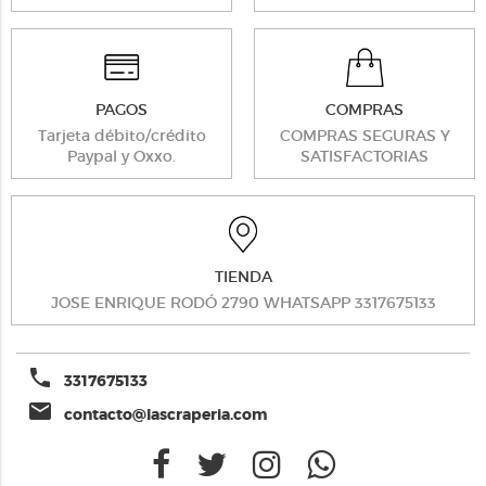
PAGOS
COMPRAS
Tarjeta débito/crédito
COMPRAS SEGURAS Y
Paypal y Oxxo.
SATISFACTORIAS
TIENDA
JOSE ENRIQUE RODÓ 2790 WHATSAPP 3317675133
phone
3317675133
email
contacto@lascraperia.com