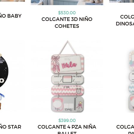
$530.00
ÑO BABY
COLG
COLGANTE 3D NIÑO
DINOS
COHETES
$399.00
ÑO STAR
COLGANTE 4 PZA NIÑA
COLGA
BALLET
P