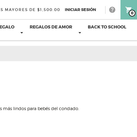
help
shopping_cart
INICIAR SESIÓN
S MAYORES DE $1,500.00
0
REGALO
REGALOS DE AMOR
BACK TO SCHOOL
os más lindos para bebés del condado.