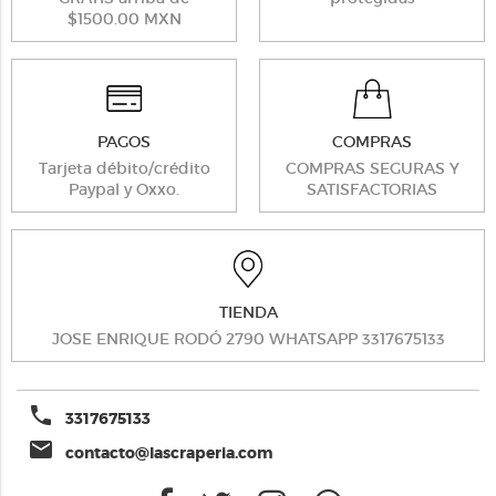
$1500.00 MXN
PAGOS
COMPRAS
Tarjeta débito/crédito
COMPRAS SEGURAS Y
Paypal y Oxxo.
SATISFACTORIAS
TIENDA
JOSE ENRIQUE RODÓ 2790 WHATSAPP 3317675133
phone
3317675133
email
contacto@lascraperia.com