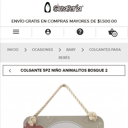
ENVÍO GRATIS EN COMPRAS MAYORES DE $1,500.00
menu
help
shopping_basket

0
INICIO
OCASIONES
BABY
COLGANTES PARA
BEBÉS
COLGANTE 5PZ NIÑO ANIMALITOS BOSQUE 2