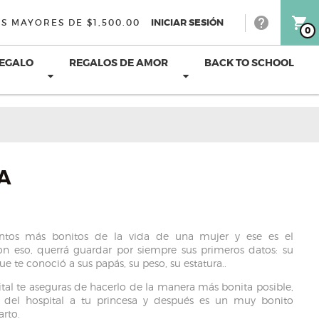
help
shopping_cart
INICIAR SESIÓN
S MAYORES DE $1,500.00
0
REGALO
REGALOS DE AMOR
BACK TO SCHOOL
A
tos más bonitos de la vida de una mujer y ese es el
n eso, querrá guardar por siempre sus primeros datos: su
ue te conoció a sus papás, su peso, su estatura..
tal te aseguras de hacerlo de la manera más bonita posible,
a del hospital a tu princesa y después es un muy bonito
arto.