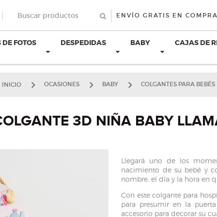
ENVÍO GRATIS EN COMPRA
 DE FOTOS
DESPEDIDAS
BABY
CAJAS DE 
INICIO
OCASIONES
BABY
COLGANTES PARA BEBÉS
COLGANTE 3D NIÑA BABY LLAM
Llegará uno de los momen
nacimiento de su bebé y co
nombre, el día y la hora en q
Con este colgante para hospi
para presumir en la puert
accesorio para decorar su cu