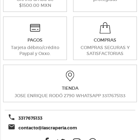
$1500.00 MXN
PAGOS
COMPRAS
Tarjeta débito/crédito
COMPRAS SEGURAS Y
Paypal y Oxxo.
SATISFACTORIAS
TIENDA
JOSE ENRIQUE RODÓ 2790 WHATSAPP 3317675133
phone
3317675133
email
contacto@lascraperia.com