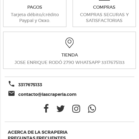
PAGOS
COMPRAS
Tarjeta débito/crédito
COMPRAS SEGURAS Y
Paypal y Oxxo.
SATISFACTORIAS
TIENDA
JOSE ENRIQUE RODÓ 2790 WHATSAPP 3317675133
phone
3317675133
email
contacto@lascraperia.com
ACERCA DE LA SCRAPERIA
PREGUNTAS FRECUENTES