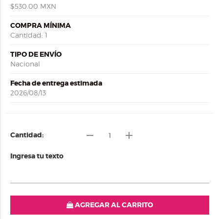
$530.00 MXN
COMPRA MÍNIMA
Cantidad: 1
TIPO DE ENVÍO
Nacional
Fecha de entrega estimada
2026/08/13
remove
add
Cantidad:
Ingresa tu texto
AGREGAR AL CARRITO