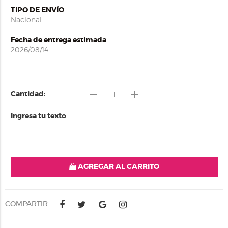
TIPO DE ENVÍO
Nacional
Fecha de entrega estimada
2026/08/14
remove
add
Cantidad:
Ingresa tu texto
AGREGAR AL CARRITO
COMPARTIR: