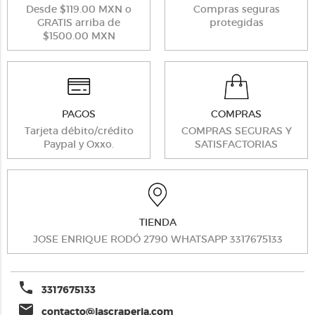
Desde $119.00 MXN o
Compras seguras
GRATIS arriba de
protegidas
$1500.00 MXN
PAGOS
COMPRAS
Tarjeta débito/crédito
COMPRAS SEGURAS Y
Paypal y Oxxo.
SATISFACTORIAS
TIENDA
JOSE ENRIQUE RODÓ 2790 WHATSAPP 3317675133
phone
3317675133
email
contacto@lascraperia.com