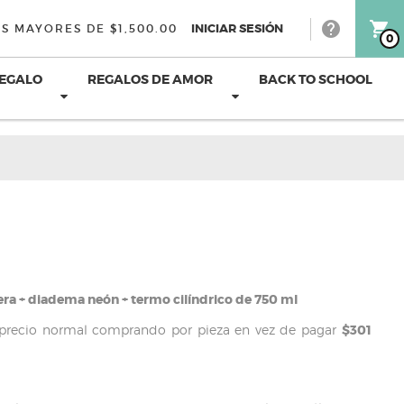
help
shopping_cart
INICIAR SESIÓN
S MAYORES DE $1,500.00
0
REGALO
REGALOS DE AMOR
BACK TO SCHOOL
era + diadema neón + termo cilíndrico de 750 ml
 precio normal comprando por pieza en vez de pagar
$301