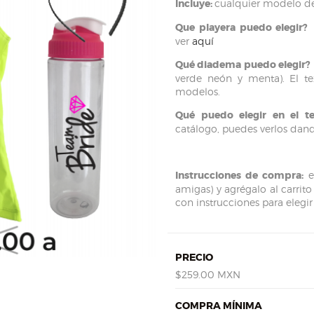
Incluye:
cualquier modelo de
Que playera puedo elegir?
C
ver
aquí
Qué diadema puedo elegir?
verde neón y menta). El te
modelos.
Qué puedo elegir en el te
catálogo, puedes verlos dan
Instrucciones de compra:
el
amigas) y agrégalo al carrit
con instrucciones para elegir
PRECIO
$259.00 MXN
COMPRA MÍNIMA