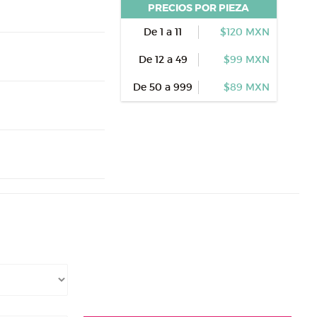
PRECIOS POR PIEZA
De 1 a 11
$120 MXN
De 12 a 49
$99 MXN
De 50 a 999
$89 MXN
d