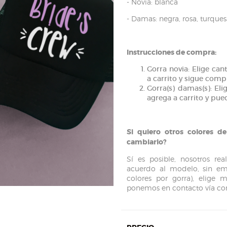
- Novia: blanca
- Damas: negra, rosa, turques
Instrucciones de compra:
Gorra novia: Elige ca
a carrito y sigue com
Gorra(s) damas(s): El
agrega a carrito y pu
Si quiero otros colores 
cambiarlo?
Sí es posible, nosotros r
acuerdo al modelo, sin em
colores por gorra), elige
ponemos en contacto vía corr