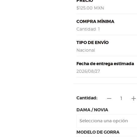
PRECIO
$125.00 MXN
COMPRA MÍNIMA
Cantidad: 1
TIPO DE ENVÍO
Nacional
Fecha de entrega estimada
2026/08/27
remove
ad
Cantidad:
DAMA / NOVIA
MODELO DE GORRA