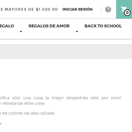
help
shopping_cart
INICIAR SESIÓN
S MAYORES DE $1,500.00
0
REGALO
REGALOS DE AMOR
BACK TO SCHOOL
nifica sólo una cosa...la mejor despedida está por venir!
 #thebride #the crew
a de colores de alta calidad.
: