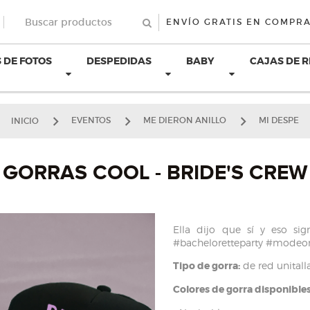
ENVÍO GRATIS EN COMPRA
 DE FOTOS
DESPEDIDAS
BABY
CAJAS DE 
INICIO
EVENTOS
ME DIERON ANILLO
MI DESPE
GORRAS COOL - BRIDE'S CREW
Ella dijo que sí y eso sig
#bacheloretteparty #modeon
Tipo de gorra:
de red unitall
Colores de gorra disponibles