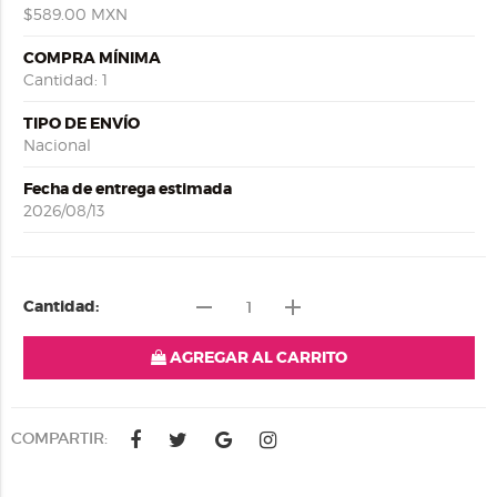
$589.00 MXN
COMPRA MÍNIMA
Cantidad: 1
TIPO DE ENVÍO
Nacional
Fecha de entrega estimada
2026/08/13
remove
add
Cantidad:
AGREGAR AL CARRITO
COMPARTIR: