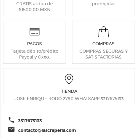
GRATIS arriba de
protegidas
$1500.00 MXN
PAGOS
COMPRAS
Tarjeta débito/crédito
COMPRAS SEGURAS Y
Paypal y Oxxo.
SATISFACTORIAS
TIENDA
JOSE ENRIQUE RODÓ 2790 WHATSAPP 3317675133
phone
3317675133
email
contacto@lascraperia.com