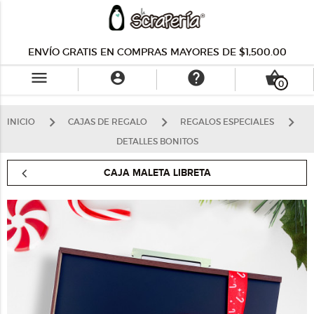
ENVÍO GRATIS EN COMPRAS MAYORES DE $1,500.00
menu
help
shopping_basket

0
INICIO
CAJAS DE REGALO
REGALOS ESPECIALES
DETALLES BONITOS
CAJA MALETA LIBRETA