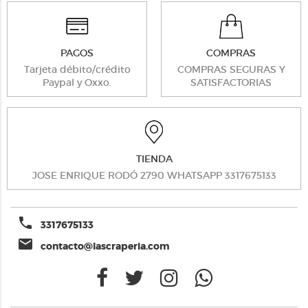
PAGOS
COMPRAS
Tarjeta débito/crédito
COMPRAS SEGURAS Y
Paypal y Oxxo.
SATISFACTORIAS
TIENDA
JOSE ENRIQUE RODÓ 2790 WHATSAPP 3317675133
phone
3317675133
email
contacto@lascraperia.com