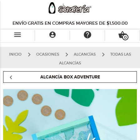
ENVÍO GRATIS EN COMPRAS MAYORES DE $1,500.00
menu
help
shopping_basket

0
INICIO
OCASIONES
ALCANCÍAS
TODAS LAS
ALCANCÍAS
ALCANCÍA BOX ADVENTURE