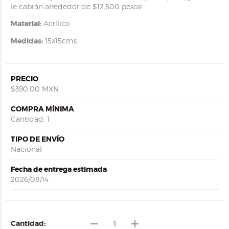
le cabrán alrededor de $12,500 pesos!
Material:
Acrílico
Medidas:
15x15cms
PRECIO
$390.00 MXN
COMPRA MÍNIMA
Cantidad: 1
TIPO DE ENVÍO
Nacional
Fecha de entrega estimada
2026/08/14
remove
add
Cantidad: