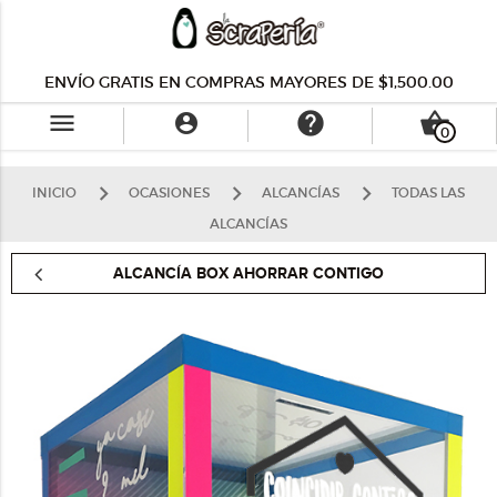
ENVÍO GRATIS EN COMPRAS MAYORES DE $1,500.00
menu
help
shopping_basket

0
INICIO
OCASIONES
ALCANCÍAS
TODAS LAS
ALCANCÍAS
ALCANCÍA BOX AHORRAR CONTIGO