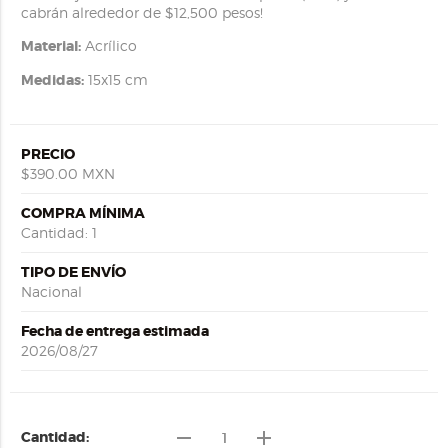
cabrán alrededor de $12,500 pesos!
Material:
Acrílico
Medidas:
15x15 cm
PRECIO
$390.00 MXN
COMPRA MÍNIMA
Cantidad: 1
TIPO DE ENVÍO
Nacional
Fecha de entrega estimada
2026/08/27
remove
add
Cantidad: