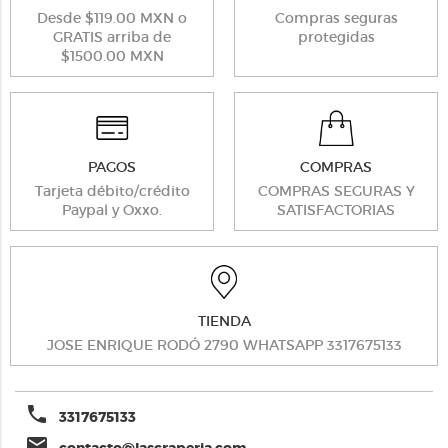
Desde $119.00 MXN o
Compras seguras
GRATIS arriba de
protegidas
$1500.00 MXN
PAGOS
COMPRAS
Tarjeta débito/crédito
COMPRAS SEGURAS Y
Paypal y Oxxo.
SATISFACTORIAS
TIENDA
JOSE ENRIQUE RODÓ 2790 WHATSAPP 3317675133
phone
3317675133
email
contacto@lascraperia.com