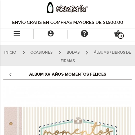
ENVÍO GRATIS EN COMPRAS MAYORES DE $1,500.00
menu
help
shopping_basket

0
INICIO
OCASIONES
BODAS
ÁLBUMS / LIBROS DE
FIRMAS
ALBUM XV AÑOS MOMENTOS FELICES