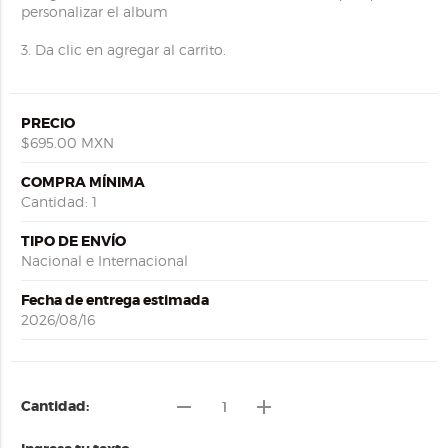
personalizar el album
3. Da clic en agregar al carrito.
PRECIO
$695.00 MXN
COMPRA MÍNIMA
Cantidad: 1
TIPO DE ENVÍO
Nacional e Internacional
Fecha de entrega estimada
2026/08/16
remove
add
Cantidad: