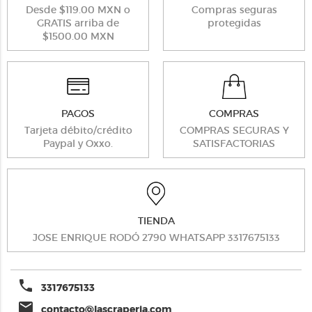
Desde $119.00 MXN o
Compras seguras
GRATIS arriba de
protegidas
$1500.00 MXN
PAGOS
COMPRAS
Tarjeta débito/crédito
COMPRAS SEGURAS Y
Paypal y Oxxo.
SATISFACTORIAS
TIENDA
JOSE ENRIQUE RODÓ 2790 WHATSAPP 3317675133
phone
3317675133
email
contacto@lascraperia.com