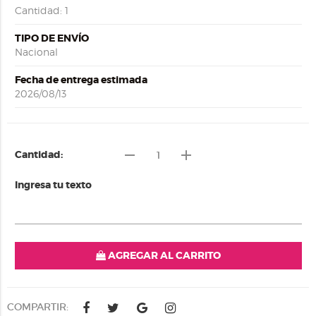
Cantidad: 1
TIPO DE ENVÍO
Nacional
Fecha de entrega estimada
2026/08/13
remove
add
Cantidad:
Ingresa tu texto
AGREGAR AL CARRITO
COMPARTIR: