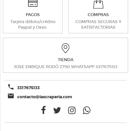
PAGOS
COMPRAS
Tarjeta débito/crédito
COMPRAS SEGURAS Y
Paypal y Oxxo.
SATISFACTORIAS
TIENDA
JOSE ENRIQUE RODÓ 2790 WHATSAPP 3317675133
phone
3317675133
email
contacto@lascraperia.com